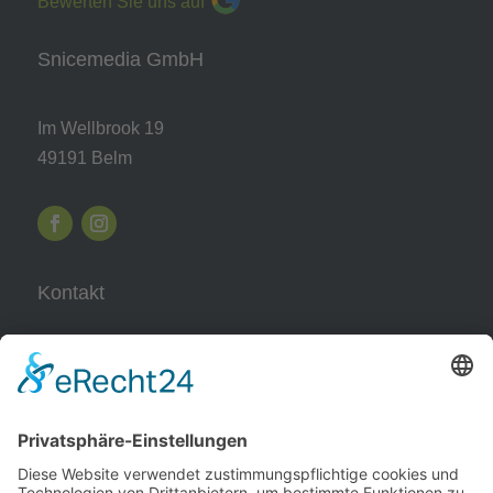
Bewerten Sie uns auf
Snicemedia GmbH
Im Wellbrook 19
49191 Belm
Kontakt
05406 – 500 872 0
0157 – 57 14 84 09
info@snicemedia.de