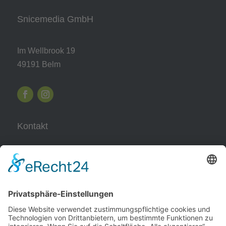
Snicemedia GmbH
Im Wellbrook 19
49191 Belm
Kontakt
05406 – 500 872 0
0157 – 57 14 84 09
info@snicemedia.de