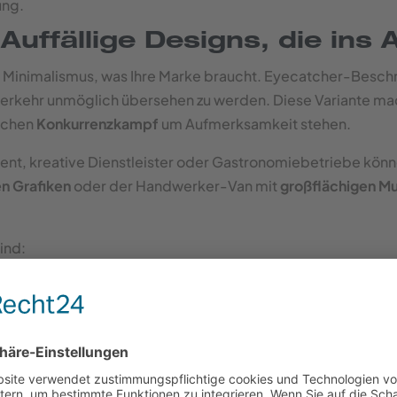
ung.
Auffällige Designs, die ins
 Minimalismus, was Ihre Marke braucht. Eyecatcher-Beschr
verkehr unmöglich übersehen zu werden. Diese Variante mac
lichen
Konkurrenzkampf
um Aufmerksamkeit stehen.
, kreative Dienstleister oder Gastronomiebetriebe könne
n Grafiken
oder der Handwerker-Van mit
großflächigen M
ind:
esigns
rkung
 selbst im Augenwinkel auffallen
ttfolierung zahlt sich besonders für Unternehmen aus, die
reg