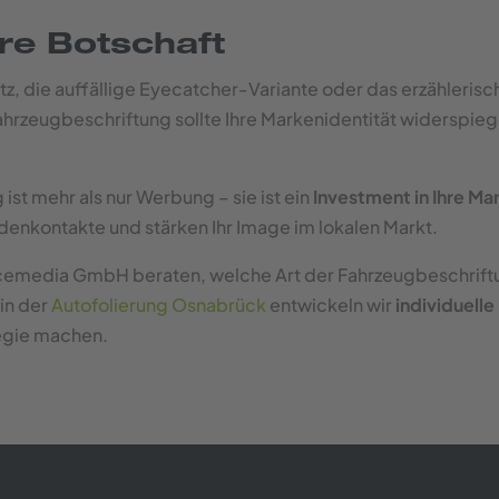
hre Botschaft
tz, die auffällige Eyecatcher-Variante oder das erzählerisc
Fahrzeugbeschriftung sollte Ihre Markenidentität widerspie
ist mehr als nur Werbung – sie ist ein
Investment in Ihre M
denkontakte und stärken Ihr Image im lokalen Markt.
nicemedia GmbH beraten, welche Art der Fahrzeugbeschrif
 in der
Autofolierung Osnabrück
entwickeln wir
individuell
tegie machen.