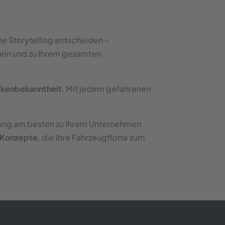
he Storytelling entscheiden –
geln und zu Ihrem gesamten
arkenbekanntheit
. Mit jedem gefahrenen
tung am besten zu Ihrem Unternehmen
e Konzepte
, die Ihre Fahrzeugflotte zum