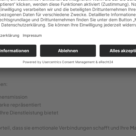
en fungieren.
-Beschriftung: Erzählung auf
 wirkungsvollste Form der Fahrzeugbeschriftung ist das visue
e über Ihr Unternehmen
und Ihre Werte. Durch geschickt pla
etrachter an Ihrer Unternehmensphilosophie teilhaben.
Marken, die mit
Emotionen
arbeiten. Handwerksbetriebe k
hmen die Liebe zum Essen bildlich darstellen oder Pfleged
sen:
hmensmission
arke repräsentiert
Ihre Dienstleistung bietet
orteil, dass sie emotionale Verbindungen schafft und Ihre
Ma