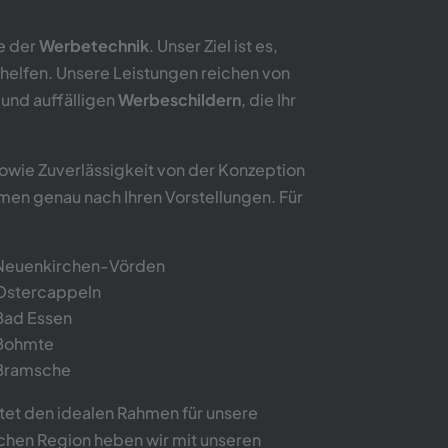
te der
Werbetechnik
. Unser Ziel ist es,
helfen. Unsere Leistungen reichen von
g
und auffälligen
Werbeschildern
, die Ihr
owie Zuverlässigkeit von der Konzeption
men genau nach Ihren Vorstellungen. Für
Neuenkirchen-Vörden
Ostercappeln
Bad Essen
Bohmte
Bramsche
et den idealen Rahmen für unsere
chen Region heben wir mit unseren