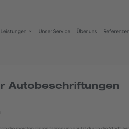
Leistungen
Unser Service
Über uns
Referenze
ür Autobeschriftungen
och die meisten davon fahren ungenutzt durch die Stadt. E