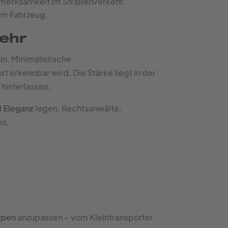
fmerksamkeit im Straßenverkehr.
em Fahrzeug.
mehr
in. Minimalistische
rt erkennbar wird. Die Stärke liegt in der
hinterlassen.
d Eleganz
legen. Rechtsanwälte,
es.
ypen
anzupassen – vom Kleintransporter