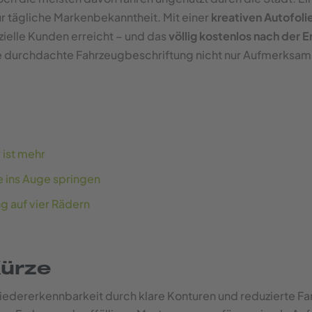
ür tägliche Markenbekanntheit. Mit einer
kreativen Autofoli
ielle Kunden erreicht – und das
völlig kostenlos nach der E
e durchdachte Fahrzeugbeschriftung nicht nur Aufmerksamke
 ist mehr
e ins Auge springen
ng auf vier Rädern
Kürze
iedererkennbarkeit durch klare Konturen und reduzierte Fa