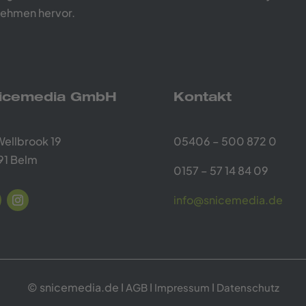
nehmen hervor.
icemedia GmbH
Kontakt
Wellbrook 19
05406 – 500 872 0
91 Belm
0157 – 57 14 84 09
info@snicemedia.de
© snicemedia.de I
I
I
AGB
Impressum
Datenschutz