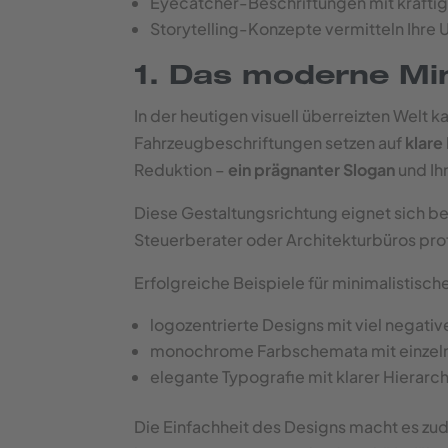
Eyecatcher-Beschriftungen mit kräftig
Storytelling-Konzepte vermitteln Ihre
1. Das moderne Min
In der heutigen visuell überreizten Welt 
Fahrzeugbeschriftungen setzen auf
klare
Reduktion –
ein prägnanter Slogan
und Ih
Diese Gestaltungsrichtung eignet sich b
Steuerberater oder Architekturbüros prof
Erfolgreiche Beispiele für minimalistisc
logozentrierte Designs mit viel negat
monochrome Farbschemata mit einzel
elegante Typografie mit klarer Hierarc
Die Einfachheit des Designs macht es zud