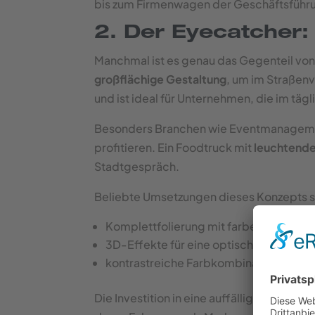
bis zum Firmenwagen der Geschäftsführ
2. Der Eyecatcher: 
Manchmal ist es genau das Gegenteil von
großflächige Gestaltung
, um im Straßen
und ist ideal für Unternehmen, die im täg
Besonders Branchen wie Eventmanagement
profitieren. Ein Foodtruck mit
leuchtende
Stadtgespräch.
Beliebte Umsetzungen dieses Konzepts s
Komplettfolierung mit farbenfrohen D
3D-Effekte für eine optische Tiefenwi
kontrastreiche Farbkombinationen, die
Die Investition in eine auffällige Komple