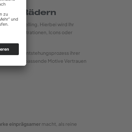
 vier Rädern
lle Storytelling. Hierbei wird Ihr
tzierte Illustrationen, Icons oder
önnen den Entstehungsprozess ihrer
ienste durch passende Motive Vertrauen
rke einprägsamer
macht, als reine