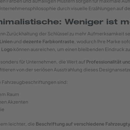
en Farben und auffälligen Mustern sorgen für maximale Au
 Unternehmensphilosophie durch visuelle Erzählungen auf d
imalistische: Weniger ist 
kann Zurückhaltung der Schlüssel zu mehr Aufmerksamkeit se
 Linien
und
dezente Farbkontraste
, wodurch Ihre Marke sofo
r
Logo
können ausreichen, um einen bleibenden Eindruck zu 
esonders für Unternehmen, die Wert auf
Professionalität un
itieren von der seriösen Ausstrahlung dieses Designansatz
he Fahrzeugbeschriftungen sind:
ivem Raum
nen Akzenten
hie
em leichter, die
Beschriftung auf verschiedene Fahrzeugt