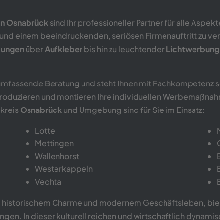
in Osnabrück
sind Ihr professioneller Partner für alle Aspek
und einem beeindruckenden, seriösen Firmenauftritt zu ver
tungen
über
Aufkleber
bis hin zu leuchtender
Lichtwerbun
 umfassende Beratung und steht Ihnen mit Fachkompetenz s
 produzieren und montieren Ihre individuellen Werbemaßnah
kreis
Osnabrück
und Umgebung sind für Sie im Einsatz:
Lotte
Mettingen
Wallenhorst
Westerkappeln
Vechta
s historischem Charme und modernem Geschäftsleben, biet
. In dieser kulturell reichen und wirtschaftlich dynamis