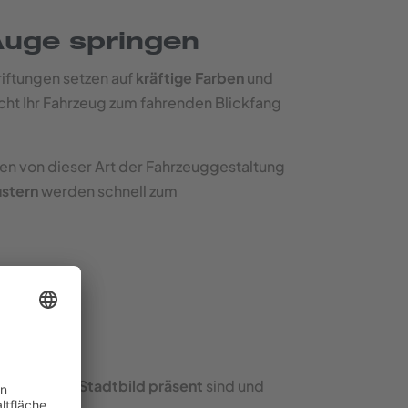
 Auge springen
iftungen setzen auf
kräftige Farben
und
ht Ihr Fahrzeug zum fahrenden Blickfang
n von dieser Art der Fahrzeuggestaltung
ustern
werden schnell zum
elmäßig im Stadtbild präsent
sind und