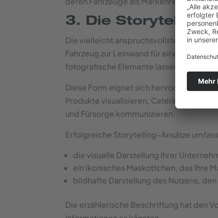
deren Fahrzeuge als Markenrepräsentant
3. Die Storytelling
Die vielleicht anspruchsvollste, aber auch
Fahrzeug zur Leinwand für eine
Geschicht
fotografische Elemente lassen Sie den B
Diese Form eignet sich hervorragend für 
Produkte visualisieren, Cateringunterne
und Fürsorge kommunizieren.
Erfolgreiche Storytelling-Ansätze umfas
die visuelle Darstellung Ihrer Unterne
ein ikonisches Maskottchen, das Ihre M
bildhafte Darstellung des Nutzens, den 
Die erzählerische Beschriftung hat den V
Informationen es könnten.